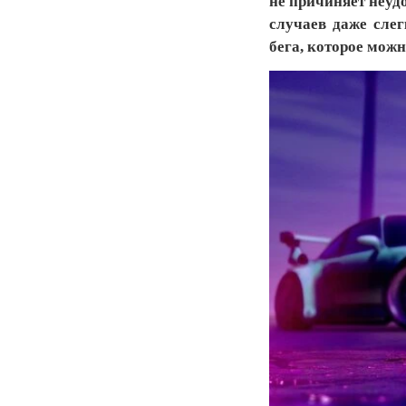
не причиняет неудо
случаев даже сле
бега, которое можн