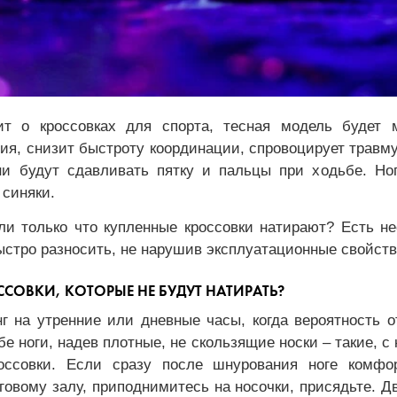
ит о кроссовках для спорта, тесная модель будет
я, снизит быстроту координации, спровоцирует травму
и будут сдавливать пятку и пальцы при ходьбе. Ног
 синяки.
ли только что купленные кроссовки натирают? Есть н
быстро разносить, не нарушив эксплуатационные свойст
ССОВКИ, КОТОРЫЕ НЕ БУДУТ НАТИРАТЬ?
г на утренние или дневные часы, когда вероятность о
бе ноги, надев плотные, не скользящие носки – такие, с
оссовки. Если сразу после шнурования ноге комфо
говому залу, приподнимитесь на носочки, присядьте. 