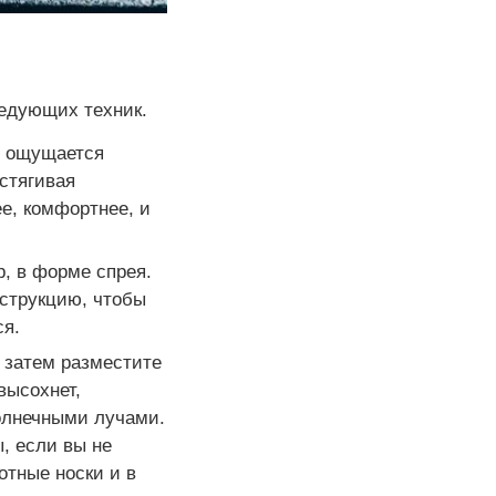
ледующих техник.
де ощущается
стягивая
ее, комфортнее, и
р, в форме спрея.
нструкцию, чтобы
ся.
а затем разместите
высохнет,
олнечными лучами.
, если вы не
отные носки и в