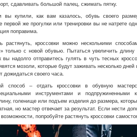
орт, сдавливать большой палец, сжимать пятку.
 вы купили, как вам казалось, обувь своего разме
ле первой же прогулки или тренировки вы не натрете одн
ация поправима.
ть растянуть, кроссовки можно несколькими способ
т» только с новой обувью. Пытаться увеличить длину
к вы надолго отправитесь гулять в чуть тесных кросс
оявятся мозоли, которые будут заживать несколько дней
ет дожидаться своего часа.
й способ – отдать кроссовки в обувную мастерс
ециальными инструментами и подпружиненными к
лину, голенище или подъем изделия до размера, котор
латная, но мастер отвечает за результат. Если нести до
и возможности, попробуйте растянуть кроссовки самосто