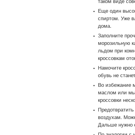
таком виде со
Еще один высо
спиртом. Уже в
дома.
Заполните проч
морозильную ка
льдом при комн
кроссовкам ото
Намочите кросс
обувь не стане
Во избежание м
маслом или мы
кроссовки неск
Предотвратить 
воздухам. Можн
Дальше нужно с
По аналогии с 