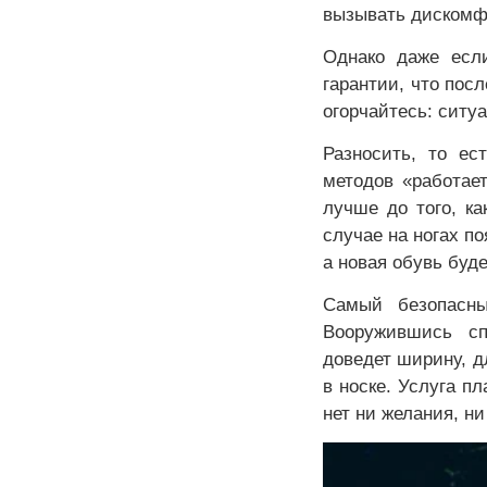
вызывать дискомф
Однако даже если
гарантии, что пос
огорчайтесь: ситу
Разносить, то ес
методов «работае
лучше до того, ка
случае на ногах п
а новая обувь буд
Самый безопасны
Вооружившись сп
доведет ширину, д
в носке. Услуга п
нет ни желания, н