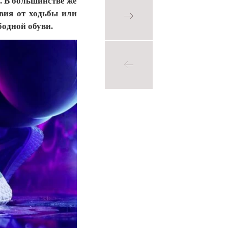
а. В большинстве же
вия от ходьбы или
бодной обуви.