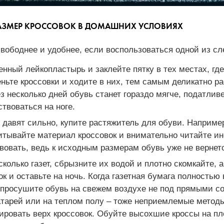
РАЗМЕР КРОССОВОК В ДОМАШНИХ УСЛОВИЯХ
свободнее и удобнее, если воспользоваться одной из с
енный лейкопластырь и заклейте пятку в тех местах, г
ньте кроссовки и ходите в них, тем самым деликатно ра
з несколько дней обувь станет гораздо мягче, податлив
ствоваться на ноге.
 давят сильно, купите растяжитель для обуви. Наприме
итывайте материал кроссовок и внимательно читайте и
вовать, ведь к исходным размерам обувь уже не вернет
сколько газет, сбрызните их водой и плотно скомкайте, 
ок и оставьте на ночь. Когда газетная бумага полностью 
 просушите обувь на свежем воздухе не под прямыми с
тарей или на теплом полу – тоже неприемлемые методы
ровать верх кроссовок. Обуйте высохшие кроссы на пл