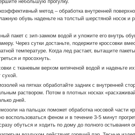
вершите небольшую прогулку.
коэффективный метод – обработка внутренней поверхно
лажную обувь наденьте на толстый шерстяной носок и 
ный пакет с зип-замком водой и уложите его внутрь обу
меру. Через сутки достаньте, подержите кроссовки вмес
атной температуре. Когда лед растает, вытащите пакеты
греться и просохнуть.
овки с тканевым верхом кипяченой водой и наденьте их.
т сухой.
озолей на пятках обработайте задник с внутренней ст
льным раствором. Потом в плотных носках «расхажива
олько дней.
мозоли на пальцах поможет обработка носовой части к
о воспользоваться феном и в течение 3-5 минут прогрет
разу обуться и ходить по дому до полного остывания о
нагретым воздухом действует горячий пар. Тесные изде