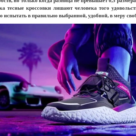
бств, но только когда разница не превышает 0,5 размер
гка тесные кроссовки лишают человека того удовольст
о испытать в правильно выбранной, удобной, в меру сво