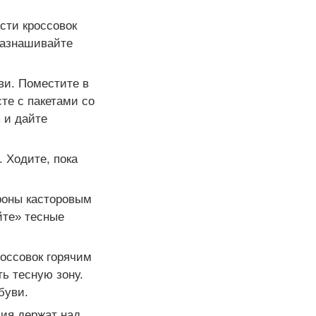
сти кроссовок
разнашивайте
ви. Поместите в
те с пакетами со
 и дайте
 Ходите, пока
ороны касторовым
йте» тесные
россовок горячим
ь тесную зону.
буви.
лия держат над