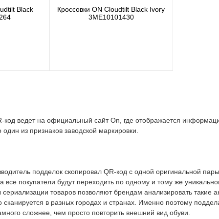
dtilt Black
Кроссовки ON Cloudtilt Black Ivory
264
3ME10101430
код ведет на официальный сайт On, где отображается информаци
 один из признаков заводской маркировки.
зводитель подделок скопировал QR-код с одной оригинальной пары
да все покупатели будут переходить по одному и тому же уникальн
сериализации товаров позволяют брендам анализировать такие 
о сканируется в разных городах и странах. Именно поэтому поддел
амного сложнее, чем просто повторить внешний вид обуви.