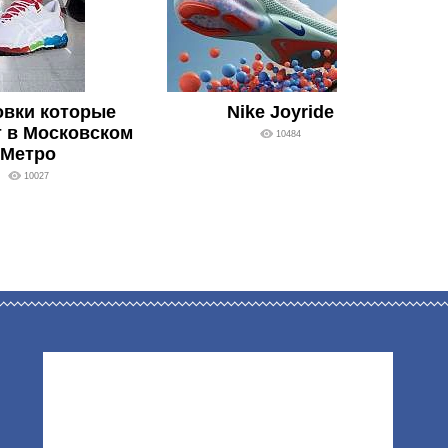
овки которые
Nike Joyride
 в Московском
10484
Метро
10027