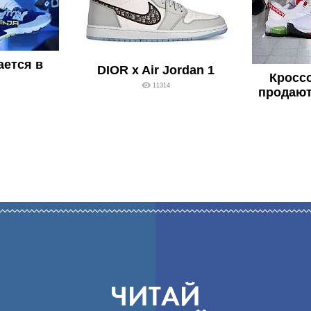
ается в
DIOR x Air Jordan 1
Кросс
11314
продают
ЧИТАЙ