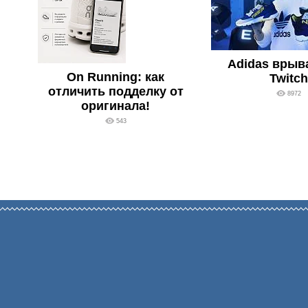
Adidas врыв
On Running: как
Twitch
отличить подделку от
8972
оригинала!
543