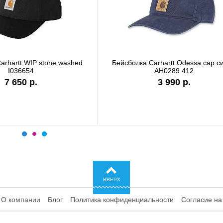
болка Carhartt WIP I028876 black
Бейсболка Carhartt DUN
сеткой черный 1011
6 990 р.
4 480 р.
ВВЕРХ
О компании
Блог
Политика конфиденциальности
Согласие на