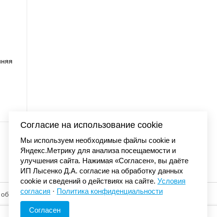
MORE BALL с
Бейсболка Carha
95 001
сеткой синий/ор
4 4
Согласие на использование cookie
Мы используем необходимые файлы cookie и
Яндекс.Метрику для анализа посещаемости и
улучшения сайта. Нажимая «Согласен», вы даёте
ИП Лысенко Д.А. согласие на обработку данных
cookie и сведений о действиях на сайте.
Условия
согласия
·
Политика конфиденциальности
 обработку
© «Элемент». 2013-2026 Все права защищены.
Согласен