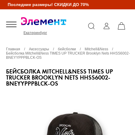
Последние размеры! СКИДКИ ДО 70%
Екатеринбург
Главная
/
Аксессуары
/
бейсболки
/
Mitchell&Ness
/
Бейсболка Mitchell&Ness TIMES UP TRUCKER Brooklyn Nets HHSS6002-
BNEYYPPPBLCK-OS
БЕЙСБОЛКА MITCHELL&NESS TIMES UP
TRUCKER BROOKLYN NETS HHSS6002-
BNEYYPPPBLCK-OS