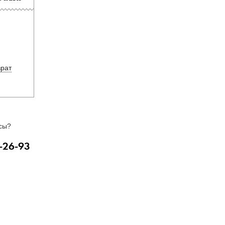
врат
сы?
-26-93