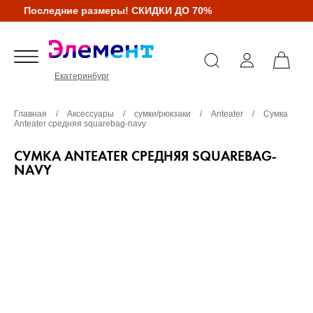
Последние размеры! СКИДКИ ДО 70%
Екатеринбург
Главная
/
Аксессуары
/
сумки/рюкзаки
/
Anteater
/
Сумка
Anteater средняя squarebag-navy
СУМКА ANTEATER СРЕДНЯЯ SQUAREBAG-
NAVY