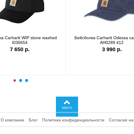
а Carhartt WIP stone washed
Бейсболка Carhartt Odessa c
I036654
AH0289 412
7 650 р.
3 990 р.
ВВЕРХ
О компании
Блог
Политика конфиденциальности
Согласие на