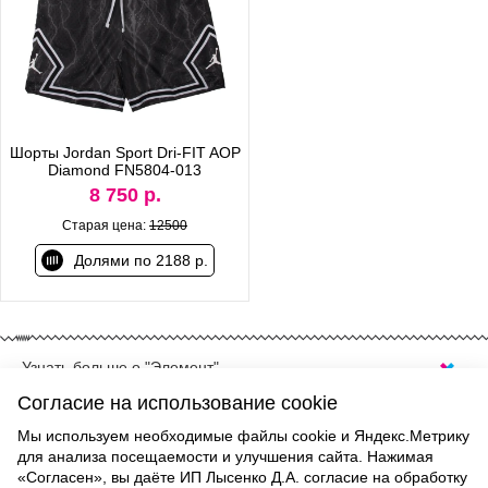
Шорты Jordan Sport Dri-FIT AOP
Diamond FN5804-013
8 750 р.
Старая цена:
12500
Долями по 2188 р.
Узнать больше о "Элемент"
КУПИТЬ ШОРТЫ JORDAN В ЕКАТЕРИНБУРГЕ
Согласие на использование cookie
Jordan это бренд с мировым именем который был создан
Мы используем необходимые файлы cookie и Яндекс.Метрику
легендарным баскетболистом Майклом Джорданом. В 1984
для анализа посещаемости и улучшения сайта. Нажимая
ВВЕРХ
«Согласен», вы даёте ИП Лысенко Д.А. согласие на обработку
году компания Nike заключила контракт с легендарным