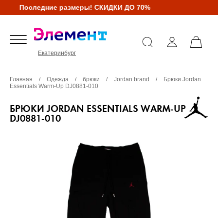
Последние размеры! СКИДКИ ДО 70%
Екатеринбург
Главная
/
Одежда
/
брюки
/
Jordan brand
/
Брюки Jordan
Essentials Warm-Up DJ0881-010
БРЮКИ JORDAN ESSENTIALS WARM-UP
DJ0881-010