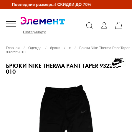
Последние размеры! СКИДКИ ДО 70%
Екатеринбург
Главная
/
Одежда
/
брюки
/
х
/
Брюки Nike Therma Pant Taper
932255-010
БРЮКИ NIKE THERMA PANT TAPER 932255-
010