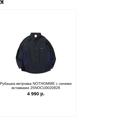
Я
а Carhartt WIP white I036244
Футболка Carhartt WIP garme
I036185
7 990 р.
9 890 р.