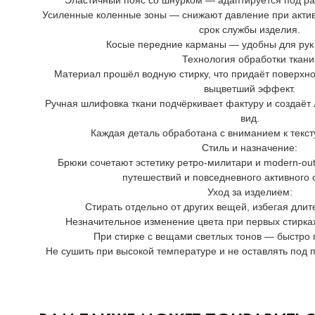
Эластичный пояс со шнурком — адаптируется под ра
Усиленные коленные зоны — снижают давление при акти
срок службы изделия.
Косые передние карманы — удобны для рук 
Технология обработки ткани
Материал прошёл водную стирку, что придаёт поверхно
выцветший эффект.
Ручная шлифовка ткани подчёркивает фактуру и создаёт
вид.
Каждая деталь обработана с вниманием к тексту
Стиль и назначение:
Брюки сочетают эстетику ретро-милитари и modern-out
путешествий и повседневного активного 
Уход за изделием:
Стирать отдельно от других вещей, избегая длит
Незначительное изменение цвета при первых стирка
При стирке с вещами светлых тонов — быстро 
Не сушить при высокой температуре и не оставлять под