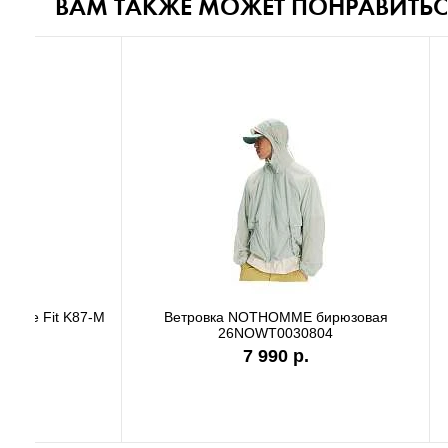
ВАМ ТАКЖЕ МОЖЕТ ПОНРАВИТЬС
Футболка Carhartt WIP black authentic
Футболк
I036270
9 890 р.