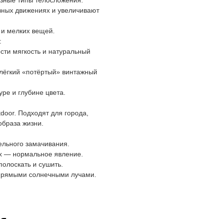
зные типы телосложения.
вных движениях и увеличивают
и мелких вещей.
:
сти мягкость и натуральный
 лёгкий «потёртый» винтажный
ре и глубине цвета.
door. Подходят для города,
образа жизни.
ельного замачивания.
х — нормальное явление.
полоскать и сушить.
 прямыми солнечными лучами.