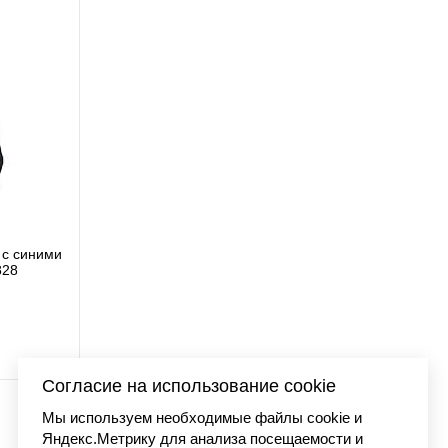
с синими
Футболка Carhartt WIP
828
I03627
9 890 
Согласие на использование cookie
Мы используем необходимые файлы cookie и
Яндекс.Метрику для анализа посещаемости и