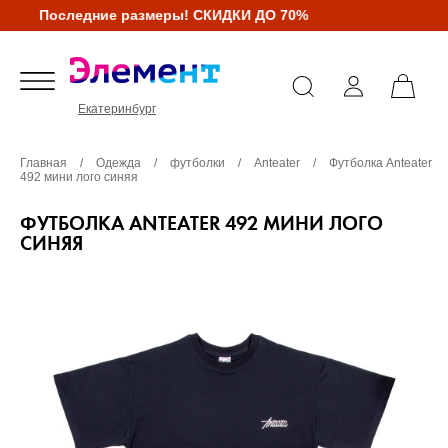
Последние размеры! СКИДКИ ДО 70%
Екатеринбург
Главная
/
Одежда
/
футболки
/
Anteater
/
Футболка Anteater
492 мини лого синяя
ФУТБОЛКА ANTEATER 492 МИНИ ЛОГО
СИНЯЯ