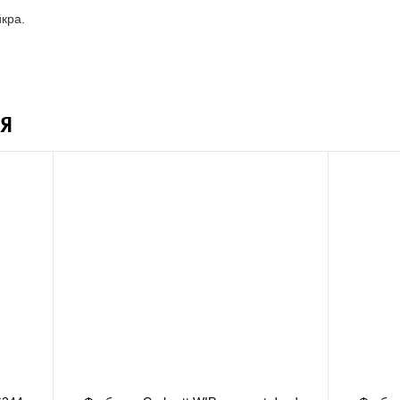
кра.
Я