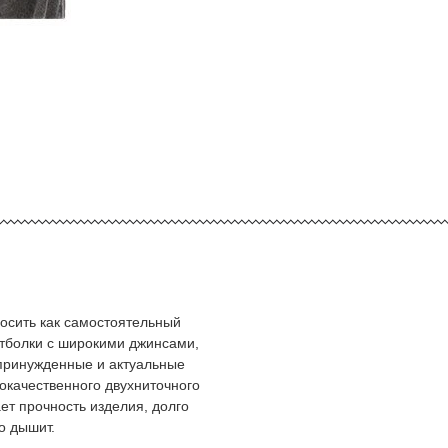
носить как самостоятельный
тболки с широкими джинсами,
принужденные и актуальные
кокачественного двухниточного
ет прочность изделия, долго
о дышит.