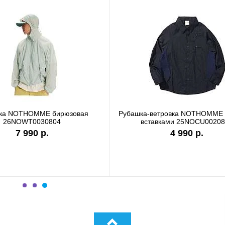
Футболка Carhartt WIP white I036244
Футболка Carhart
I0
7 990 р.
9 8