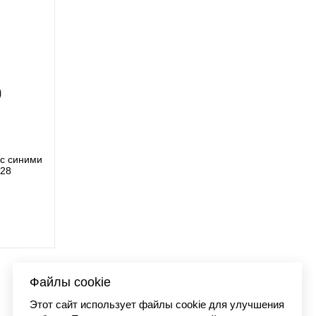
t WIP garment dyed
Футболка
36185
90 р.
Файлы cookie
Этот сайт использует файлы cookie для улучшения