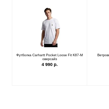
Футболка Carhartt WIP black authentic
I036270
9 890 р.