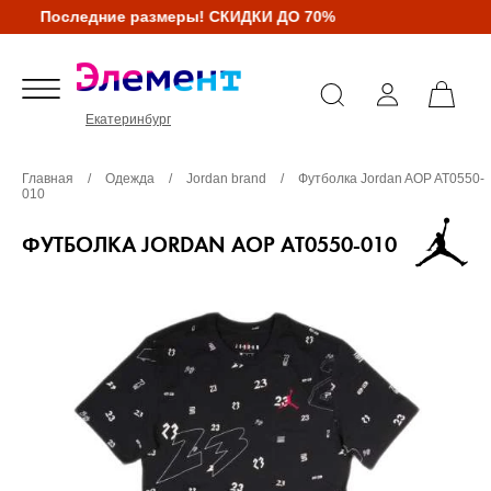
Последние размеры! СКИДКИ ДО 70%
Екатеринбург
Главная
/
Одежда
/
Jordan brand
/
Футболка Jordan AOP AT0550-
010
ФУТБОЛКА JORDAN AOP AT0550-010