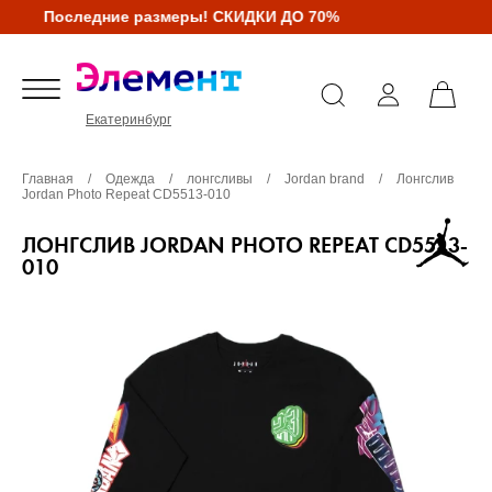
Последние размеры! СКИДКИ ДО 70%
Екатеринбург
Главная
/
Одежда
/
лонгсливы
/
Jordan brand
/
Лонгслив
Jordan Photo Repeat CD5513-010
ЛОНГСЛИВ JORDAN PHOTO REPEAT CD5513-
010