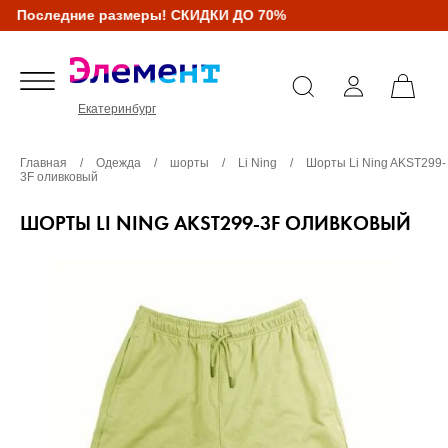
Последние размеры! СКИДКИ ДО 70%
Екатеринбург
Главная
/
Одежда
/
шорты
/
Li Ning
/
Шорты Li Ning AKST299-
3F оливковый
ШОРТЫ LI NING AKST299-3F ОЛИВКОВЫЙ