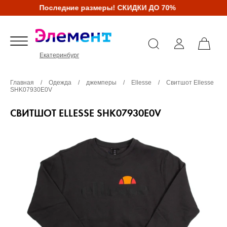
Последние размеры! СКИДКИ ДО 70%
Екатеринбург
Главная
/
Одежда
/
джемперы
/
Ellesse
/
Свитшот Ellesse
SHK07930E0V
СВИТШОТ ELLESSE SHK07930E0V