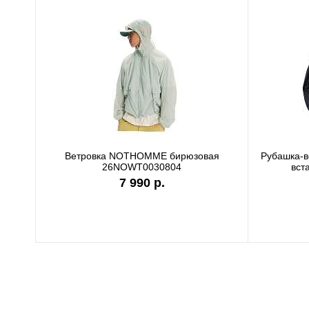
Ветровка NOTHOMME бирюзовая
Рубашка-
26NOWT0030804
вст
7 990 р.