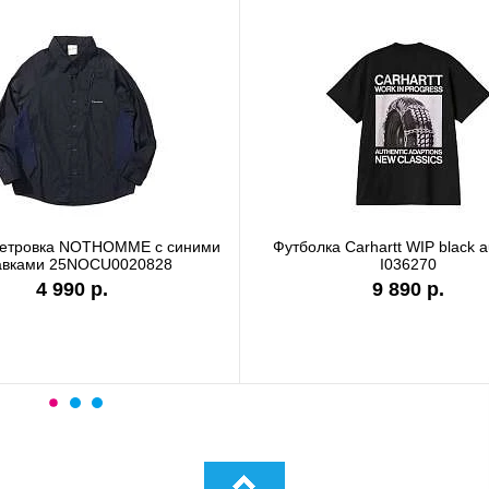
ветровка NOTHOMME с синими
Футболка Carhartt WIP black a
авками 25NOCU0020828
I036270
4 990 р.
9 890 р.