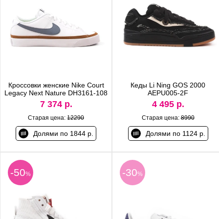
Кроссовки женские Nike Court
Кеды Li Ning GOS 2000
Legacy Next Nature DH3161-108
AEPU005-2F
7 374 р.
4 495 р.
Старая цена:
12290
Старая цена:
8990
Долями по 1844 р.
Долями по 1124 р.
-50
-30
%
%