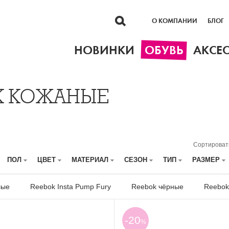
О КОМПАНИИ
БЛОГ
НОВИНКИ
ОБУВЬ
АКСЕ
K КОЖАНЫЕ
Сортироват
ПОЛ
ЦВЕТ
МАТЕРИАЛ
СЕЗОН
ТИП
РАЗМЕР
лые
Reebok Insta Pump Fury
Reebok чёрные
Reebok
-20
%