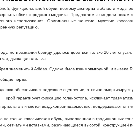
бной, функциональной обуви, поэтому эксперты в области моды р
авершить облик городского модника. Предлагаемые модели незаме
евного использования. Оригинальные женские, мужские кроссовк
еренную репутацию.
оду, но признания бренду удалось добиться только 20 лет спустя
ягкая, дышащая стелька.
рел знаменитый Adidas. Сделка была взаимовыгодной, и вывела R
 общие черты:
одошва обеспечивает надежное сцепление, отлично амортизирует 
крой гарантирует фиксацию голеностопа, исключает травматизм
териалы отличаются воздухопроницаемостью, поддерживают опти
а не только классическая обувь, выполненная в традиционных тон
ми, сетчатыми вставками, различающиеся высотой, конструкцией 