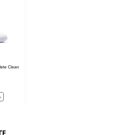
ete Clean
.
ГЕ