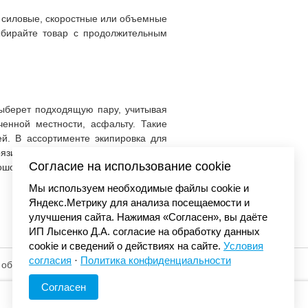
, силовые, скоростные или объемные
ыбирайте товар с продолжительным
выберет подходящую пару, учитывая
ченной местности, асфальту. Такие
ей. В ассортименте экипировка для
язи, то стоит обратить внимание на
Согласие на использование cookie
ошо защитить пятку сможет обувь с
Мы используем необходимые файлы cookie и
Яндекс.Метрику для анализа посещаемости и
улучшения сайта. Нажимая «Согласен», вы даёте
ИП Лысенко Д.А. согласие на обработку данных
cookie и сведений о действиях на сайте.
Условия
согласия
·
Политика конфиденциальности
 обработку
© «Элемент». 2013-2026 Все права защищены.
Согласен
КАК СДЕЛАТЬ ЗАКАЗ