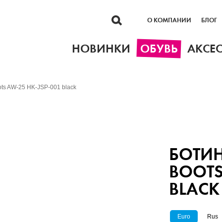
О КОМПАНИИ
БЛОГ
НОВИНКИ
ОБУВЬ
АКСЕ
ots AW-25 HK-JSP-001 black
БОТИН
BOOTS
BLACK
Euro
Rus