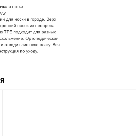
чке и пятке
оду
й для носки в городе. Верх
тренний носок из неопрена
из TPE подходит для разных
 скольжение. Ортопедическая
 и отводит лишнюю влагу. Вся
струкция по уходу.
Я