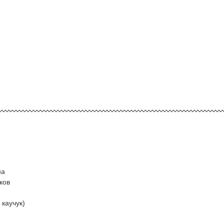
на
ков
каучук)