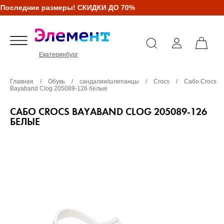
Последние размеры! СКИДКИ ДО 70%
Екатеринбург
Главная
/
Обувь
/
сандалии/шлепанцы
/
Crocs
/
Сабо Crocs
Bayaband Clog 205089-126 белые
САБО CROCS BAYABAND CLOG 205089-126
БЕЛЫЕ