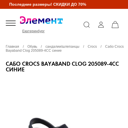
Последние размеры! СКИДКИ ДО 70%
Екатеринбург
Главная
/
Обувь
/
сандалии/шлепанцы
/
Crocs
/
Сабо Crocs
Bayaband Clog 205089-4CC синие
САБО CROCS BAYABAND CLOG 205089-4CC
СИНИЕ