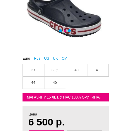
Euro
Rus
US
UK
CM
37
38,5
40
41
44
45
МАГАЗИНУ 15 ЛЕТ. У НАС 100% ОРИГИНАЛ
Цена
6 500 р.