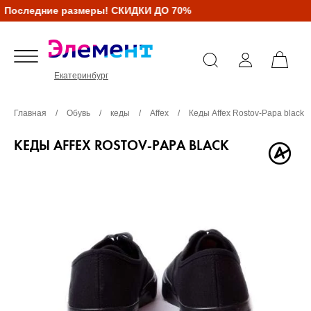
Последние размеры! СКИДКИ ДО 70%
Екатеринбург
Главная
/
Обувь
/
кеды
/
Affex
/
Кеды Affex Rostov-Papa black
КЕДЫ AFFEX ROSTOV-PAPA BLACK