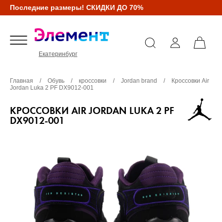
Последние размеры! СКИДКИ ДО 70%
Екатеринбург
Главная
/
Обувь
/
кроссовки
/
Jordan brand
/
Кроссовки Air
Jordan Luka 2 PF DX9012-001
КРОССОВКИ AIR JORDAN LUKA 2 PF
DX9012-001