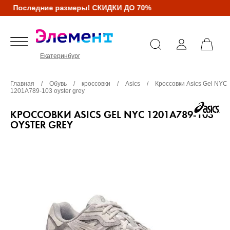
Последние размеры! СКИДКИ ДО 70%
Екатеринбург
Главная
/
Обувь
/
кроссовки
/
Asics
/
Кроссовки Asics Gel NYC
1201A789-103 oyster grey
КРОССОВКИ ASICS GEL NYC 1201A789-103
OYSTER GREY