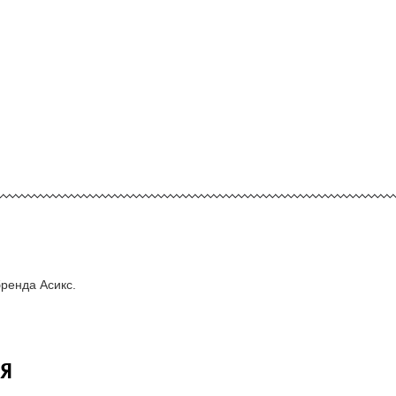
ренда Асикс.
Я