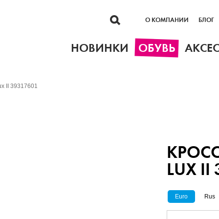
О КОМПАНИИ
БЛОГ
НОВИНКИ
ОБУВЬ
АКСЕ
x II 39317601
КРОСС
LUX II
Euro
Rus