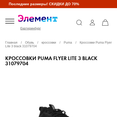
Последние размеры! СКИДКИ ДО 70%
Екатеринбург
Главная
/
Обувь
/
кроссовки
/
Puma
/
Кроссовки Puma Flyer
Lite 3 black 31079704
КРОССОВКИ PUMA FLYER LITE 3 BLACK
31079704