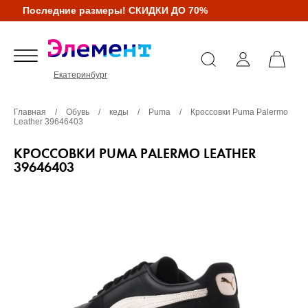
Последние размеры! СКИДКИ ДО 70%
Екатеринбург
Главная
/
Обувь
/
кеды
/
Puma
/
Кроссовки Puma Palermo
Leather 39646403
КРОССОВКИ PUMA PALERMO LEATHER
39646403