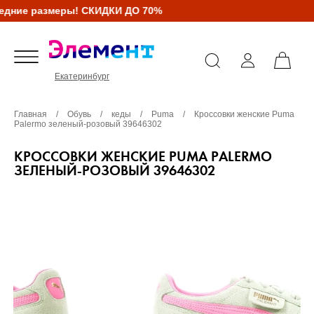
дние размеры! СКИДКИ ДО 70%
Екатеринбург
Главная
/
Обувь
/
кеды
/
Puma
/
Кроссовки женские Puma
Palermo зеленый-розовый 39646302
КРОССОВКИ ЖЕНСКИЕ PUMA PALERMO
ЗЕЛЕНЫЙ-РОЗОВЫЙ 39646302