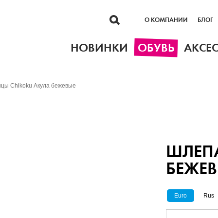
О КОМПАНИИ
БЛОГ
НОВИНКИ
ОБУВЬ
АКСЕ
цы Сhikoku Акула бежевые
ШЛЕП
БЕЖЕ
Euro
Rus