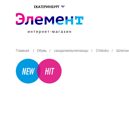
ЕКАТЕРИНБУРГ
интернет-магазин
Главная
/
Обувь
/
сандалии/шлепанцы
/
Сhikoku
/
Шлепан