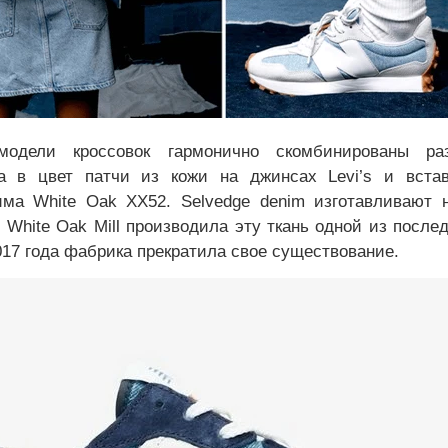
модели кроссовок гармонично скомбинированы ра
а в цвет патчи из кожи на джинсах Levi’s и вста
има White Oak XX52. Selvedge denim изготавливают н
. White Oak Mill производила эту ткань одной из после
017 года фабрика прекратила свое существование.