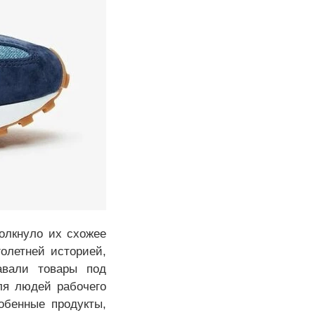
толкнуло их схожее
олетней историей,
авали товары под
ля людей рабочего
обенные продукты,