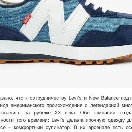
азано, что к сотрудничеству Levi’s и New Balance под
нда американского происхождения с легендарной мног
ировались на рубеже ХХ века. Обе компании созд
бности того времени: Levi’s делала прочную одежду д
nce – комфортный супинатор. В их арсенале есть ос