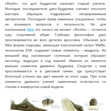
«Roshi», что для буддистов означает старый учитель.
Молодые последователи дзен-буддизма считают опытного
мастера образцом подражания, непререкаемым
авторитетом. Последняя буква изменена специально, чтобы
не возникало вопросов о легальности. Но для
поклонников
Nike
это ничего не меняет «Roshe» – остается
гуру спортивной обуви. Глубокая философия дзен
прослеживается во всех деталях кроссовок. Обычная для
Nike форма подошвы, имеющая классический силуэт Waffle,
технологию EVA, содержит новые элементы – квадраты. Их
внешний вид напоминает ступеньки, которые образуют
лестницу, ведущую в сад камней. Именно он является
важным символом древнего буддизма. Сходство с ним
прослеживается и в цветовой гамме, где присутствует
болотный оттенок как цвет камней из этого сада. При этом
элементы древнего учения гармонично сочетаются со
стилем и комфортом новой модели.