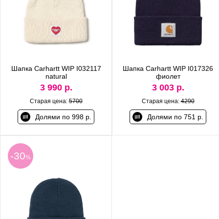
Шапка Carhartt WIP I032117
Шапка Carhartt WIP I017326
natural
фиолет
3 990 р.
3 003 р.
Старая цена:
5700
Старая цена:
4290
Долями по 998 р.
Долями по 751 р.
-30
%