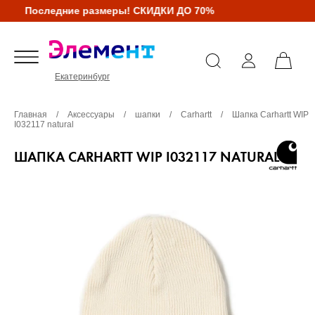
Последние размеры! СКИДКИ ДО 70%
Екатеринбург
Главная
/
Аксессуары
/
шапки
/
Carhartt
/
Шапка Carhartt WIP
I032117 natural
ШАПКА CARHARTT WIP I032117 NATURAL