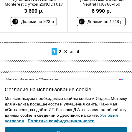
Monterest с уткой 25NODT017
Neutral HJ0766-450
3 690 р.
6 990 р.
Долями по 923 р.
Долями по 1748 р.
1
2
3
4
из
Узнать больше о "Элемент"
КУПИТЬ ФУТБОЛКУ CHAMPION В
Согласие на использование cookie
ЕКАТЕРИНБУРГЕ
Мы используем необходимые файлы cookie и Яндекс.Метрику
Современные тенденции стилей меняются с удивительной
для анализа посещаемости и улучшения сайта. Нажимая
ВВЕРХ
«Согласен», вы даёте ИП Лысенко Д.А. согласие на обработку
скоростью. Соответствовать времени и быть в тренде
данных cookie и сведений о действиях на сайте.
Условия
помогают оригинальные футболки Champion. Они ценятся
согласия
·
Политика конфиденциальности
неизменно высоким качеством материалов, разнообразием
Политика конфиденциальности
расцветок и фасонов, которые стабильно пополняются и
Согласие на обработку