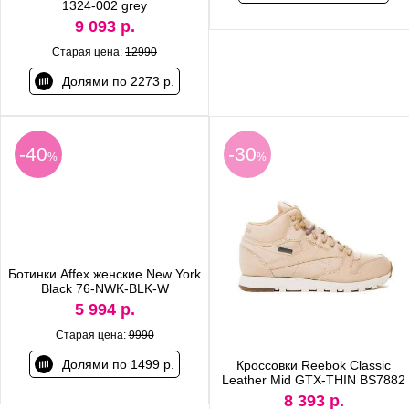
1324-002 grey
9 093 р.
Старая цена:
12990
Долями по 2273 р.
-40
-30
%
%
Ботинки Affex женские New York
Black 76-NWK-BLK-W
5 994 р.
Старая цена:
9990
Долями по 1499 р.
Кроссовки Reebok Classic
Leather Mid GTX-THIN BS7882
8 393 р.