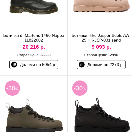
Ботинки dr.Martens 1460 Nappa
Ботинки Hike Jasper Boots AW-
11822002
25 HK-JSP-031 sand
20 216 р.
9 093 р.
Старая цена:
28880
Старая цена:
12990
Долями по 5054 р.
Долями по 2273 р.
-30
-30
%
%